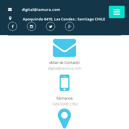
digital@iamura.com
Apoquindo 6410, Las Condes ; Santiago CHILE
Home
Contacto
expa
Digital
child
menu
eMail de Contacto
digital@iamura.com
Blog
llámanos
+569 9390 2782