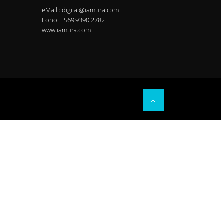
eMail : digital@iamura.com
Fono. +569 9390 2782
www.iamura.com